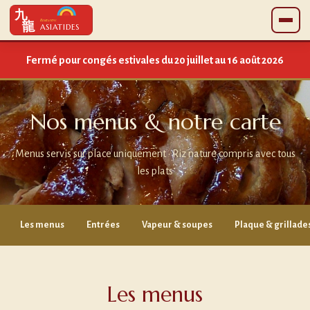
九
Restaurant
龍
ASIATIDES
Fermé pour congés estivales du 20 juillet au 16 août 2026
Nos menus & notre carte
Menus servis sur place uniquement · Riz nature compris avec tous
les plats
Les menus
Entrées
Vapeur & soupes
Plaque & grillade
Les menus