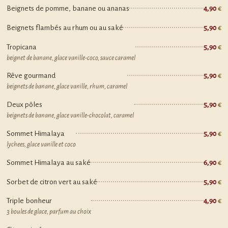
Beignets de pomme, banane ou ananas
4,90
Beignets flambés au rhum ou au saké
5,90
Tropicana
5,90
beignet de banane, glace vanille-coco, sauce caramel
Rêve gourmand
5,90
beignets de banane, glace vanille, rhum, caramel
Deux pôles
5,90
beignets de banane, glace vanille-chocolat, caramel
Sommet Himalaya
5,90
lychees, glace vanille et coco
Sommet Himalaya au saké
6,90
Sorbet de citron vert au saké
5,90
Triple bonheur
4,90
3 boules de glace, parfum au choix