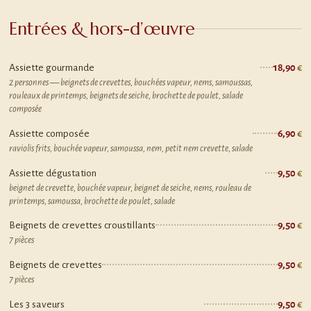
Entrées & hors-d’œuvre
Assiette gourmande
18,90
2 personnes — beignets de crevettes, bouchées vapeur, nems, samoussas,
rouleaux de printemps, beignets de seiche, brochette de poulet, salade
composée
Assiette composée
6,90
raviolis frits, bouchée vapeur, samoussa, nem, petit nem crevette, salade
Assiette dégustation
9,50
beignet de crevette, bouchée vapeur, beignet de seiche, nems, rouleau de
printemps, samoussa, brochette de poulet, salade
Beignets de crevettes croustillants
9,50
7 pièces
Beignets de crevettes
9,50
7 pièces
Les 3 saveurs
9,50