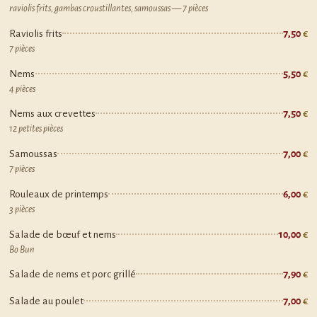
raviolis frits, gambas croustillantes, samoussas — 7 pièces
Raviolis frits
7,50
7 pièces
Nems
5,50
4 pièces
Nems aux crevettes
7,50
12 petites pièces
Samoussas
7,00
7 pièces
Rouleaux de printemps
6,00
3 pièces
Salade de bœuf et nems
10,00
Bo Bun
Salade de nems et porc grillé
7,90
Salade au poulet
7,00